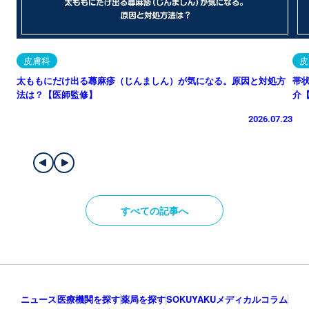
皮膚科
皮
太ももにだけ出る蕁麻疹（じんましん）が気になる。原因と対処方
帯
法は？【医師監修】
介
2026.07.23
すべての記事へ
ニュース
医療機関を探す
薬局を探す
SOKUYAKUメディカルコラム