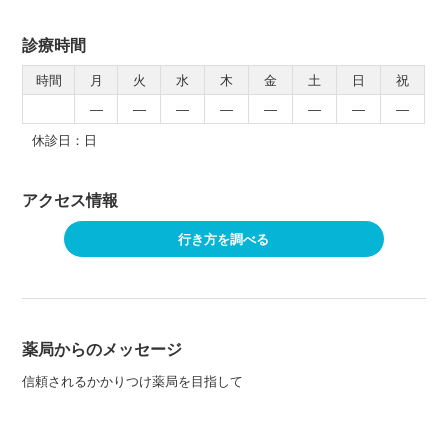
診療時間
時間
月
火
水
木
金
土
日
祝
―
―
―
―
―
―
―
―
休診日：日
アクセス情報
行き方を調べる
薬局からのメッセージ
信頼されるかかりつけ薬局を目指して