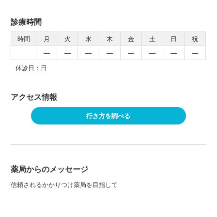
診療時間
時間
月
火
水
木
金
土
日
祝
―
―
―
―
―
―
―
―
休診日：日
アクセス情報
行き方を調べる
薬局からのメッセージ
信頼されるかかりつけ薬局を目指して