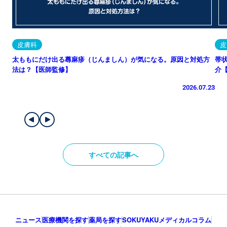
皮膚科
皮
太ももにだけ出る蕁麻疹（じんましん）が気になる。原因と対処方
帯
法は？【医師監修】
介
2026.07.23
すべての記事へ
ニュース
医療機関を探す
薬局を探す
SOKUYAKUメディカルコラム