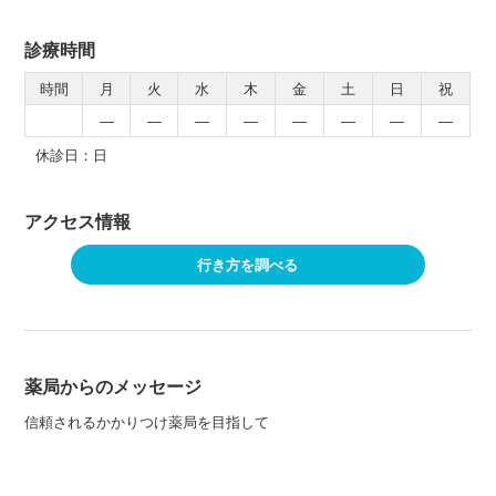
診療時間
時間
月
火
水
木
金
土
日
祝
―
―
―
―
―
―
―
―
休診日：日
アクセス情報
行き方を調べる
薬局からのメッセージ
信頼されるかかりつけ薬局を目指して