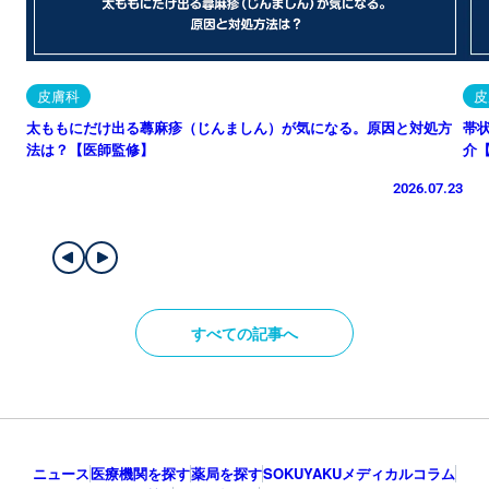
皮膚科
皮
太ももにだけ出る蕁麻疹（じんましん）が気になる。原因と対処方
帯
法は？【医師監修】
介
2026.07.23
すべての記事へ
ニュース
医療機関を探す
薬局を探す
SOKUYAKUメディカルコラム