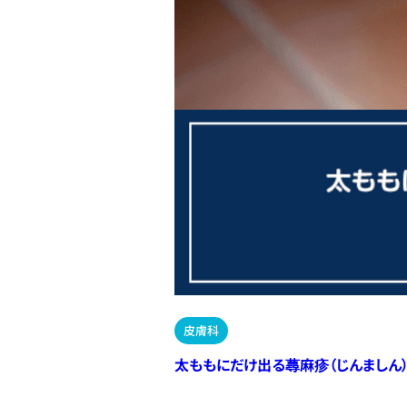
皮膚科
太ももにだけ出る蕁麻疹（じんましん