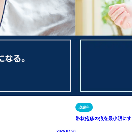
皮膚科
帯状疱疹の痕を最小限にす
2026.07.23