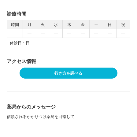
診療時間
時間
月
火
水
木
金
土
日
祝
―
―
―
―
―
―
―
―
休診日：日
アクセス情報
行き方を調べる
薬局からのメッセージ
信頼されるかかりつけ薬局を目指して