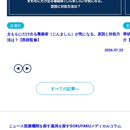
皮膚科
皮
太ももにだけ出る蕁麻疹（じんましん）が気になる。原因と対処方
帯
法は？【医師監修】
介
2026.07.23
すべての記事へ
ニュース
医療機関を探す
薬局を探す
SOKUYAKUメディカルコラム