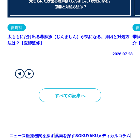
皮膚科
皮
太ももにだけ出る蕁麻疹（じんましん）が気になる。原因と対処方
帯
法は？【医師監修】
介
2026.07.23
すべての記事へ
ニュース
医療機関を探す
薬局を探す
SOKUYAKUメディカルコラム