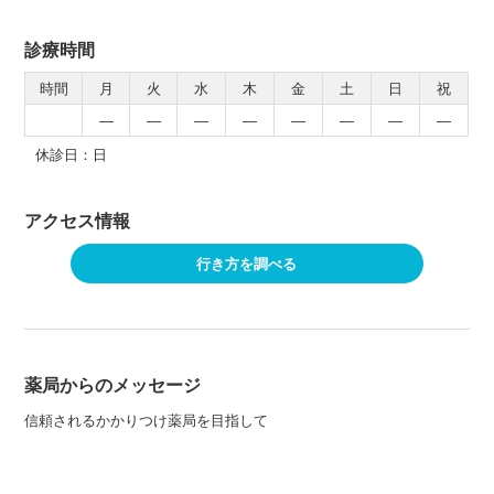
診療時間
時間
月
火
水
木
金
土
日
祝
―
―
―
―
―
―
―
―
休診日：日
アクセス情報
行き方を調べる
薬局からのメッセージ
信頼されるかかりつけ薬局を目指して