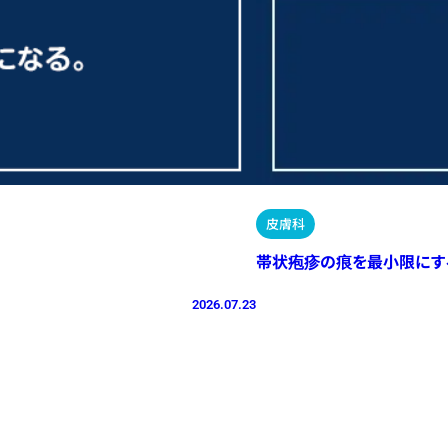
皮膚科
帯状疱疹の痕を最小限にす
2026.07.23