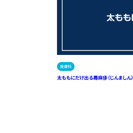
皮膚科
太ももにだけ出る蕁麻疹（じんましん