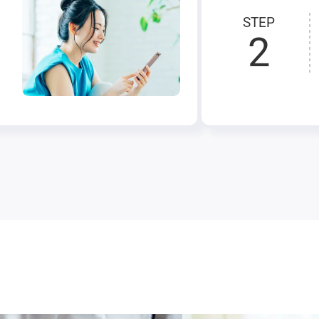
STEP
2