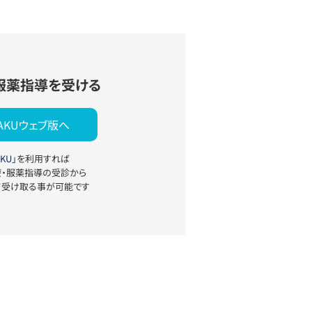
服薬指導を受ける
YAKUウェブ版へ
KU」
を利用すれば
療・服薬指導の受診から
て受け取る事が可能です