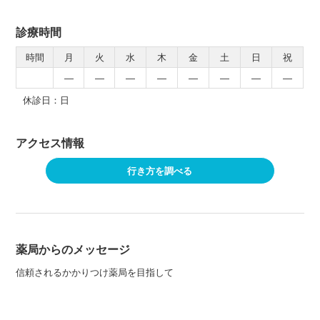
診療時間
時間
月
火
水
木
金
土
日
祝
―
―
―
―
―
―
―
―
休診日：日
アクセス情報
行き方を調べる
薬局からのメッセージ
信頼されるかかりつけ薬局を目指して