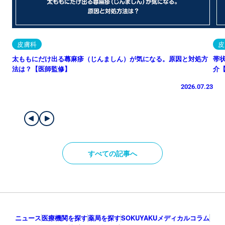
皮膚科
皮
太ももにだけ出る蕁麻疹（じんましん）が気になる。原因と対処方
帯
法は？【医師監修】
介
2026.07.23
すべての記事へ
ニュース
医療機関を探す
薬局を探す
SOKUYAKUメディカルコラム