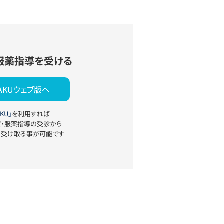
服薬指導を受ける
YAKUウェブ版へ
KU」
を利用すれば
療・服薬指導の受診から
て受け取る事が可能です