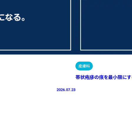
皮膚科
帯状疱疹の痕を最小限にす
2026.07.23