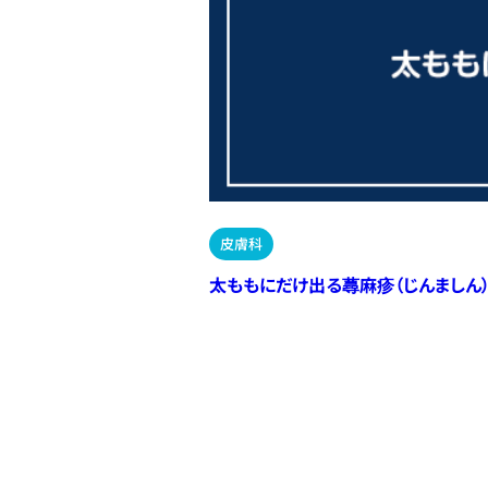
皮膚科
太ももにだけ出る蕁麻疹（じんましん