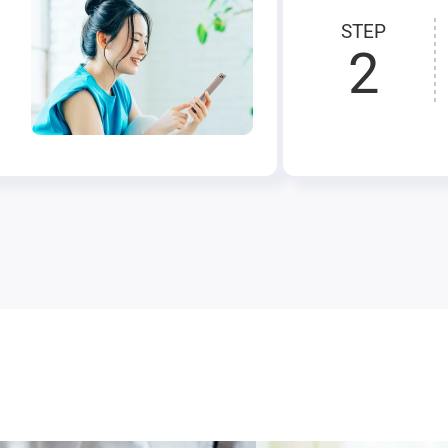
STEP
2