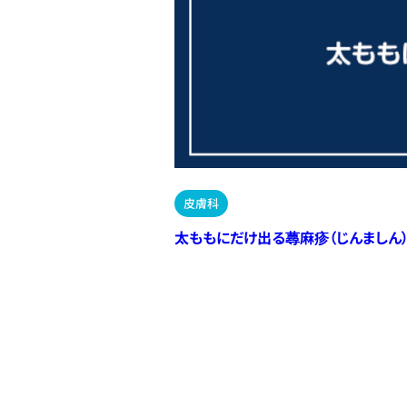
皮膚科
太ももにだけ出る蕁麻疹（じんましん