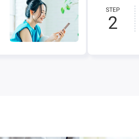
STEP
2