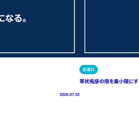
皮膚科
帯状疱疹の痕を最小限にす
2026.07.23