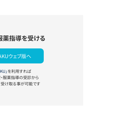
服薬指導を受ける
YAKUウェブ版へ
KU」
を利用すれば
療・服薬指導の受診から
て受け取る事が可能です