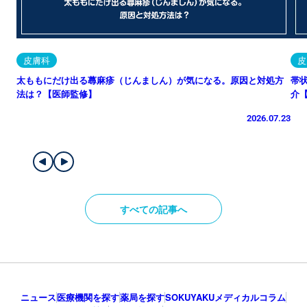
皮膚科
皮
太ももにだけ出る蕁麻疹（じんましん）が気になる。原因と対処方
帯
法は？【医師監修】
介
2026.07.23
すべての記事へ
ニュース
医療機関を探す
薬局を探す
SOKUYAKUメディカルコラム