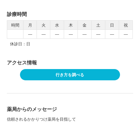
診療時間
時間
月
火
水
木
金
土
日
祝
―
―
―
―
―
―
―
―
休診日：日
アクセス情報
行き方を調べる
薬局からのメッセージ
信頼されるかかりつけ薬局を目指して