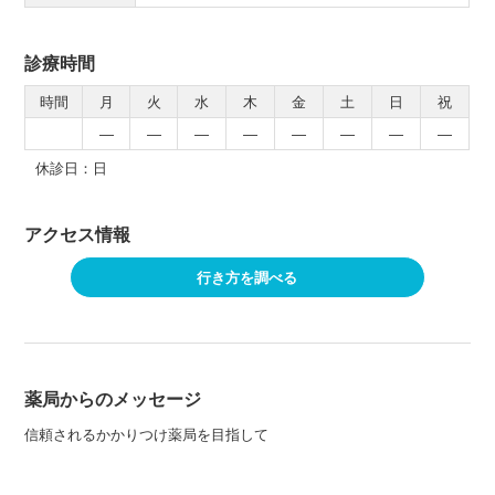
診療時間
時間
月
火
水
木
金
土
日
祝
―
―
―
―
―
―
―
―
休診日：日
アクセス情報
行き方を調べる
薬局からのメッセージ
信頼されるかかりつけ薬局を目指して