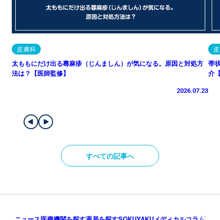
皮膚科
皮
太ももにだけ出る蕁麻疹（じんましん）が気になる。原因と対処方
帯
法は？【医師監修】
介
2026.07.23
すべての記事へ
ニュース
医療機関を探す
薬局を探す
SOKUYAKUメディカルコラム