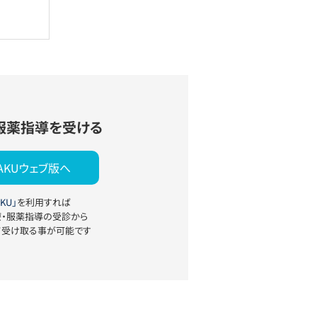
服薬指導を受ける
YAKUウェブ版へ
KU」
を利用すれば
療・服薬指導の受診から
て受け取る事が可能です