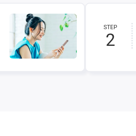
STEP
2