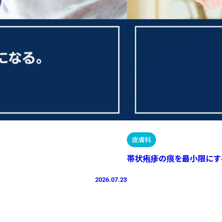
皮膚科
帯状疱疹の痕を最小限にす
2026.07.23