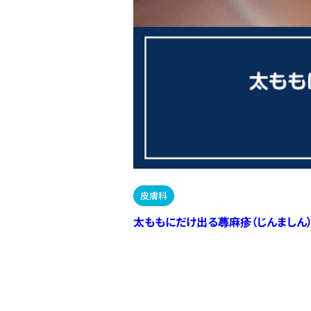
皮膚科
太ももにだけ出る蕁麻疹（じんましん