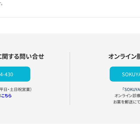
。
に関する問い合せ
オンライン
4-430
SOKU
0（平日・土日祝営業）
「SOKUYA
は
こちら
オンライン診
お薬を郵送に