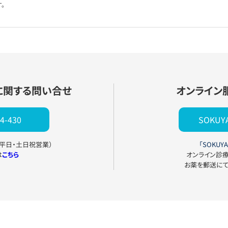
。
に関する問い合せ
オンライン
4-430
SOKU
0（平日・土日祝営業）
「SOKUYA
は
こちら
オンライン診
お薬を郵送に