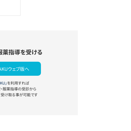
服薬指導を受ける
YAKUウェブ版へ
KU」
を利用すれば
療・服薬指導の受診から
て受け取る事が可能です