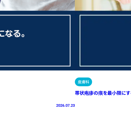
皮膚科
帯状疱疹の痕を最小限にす
2026.07.23