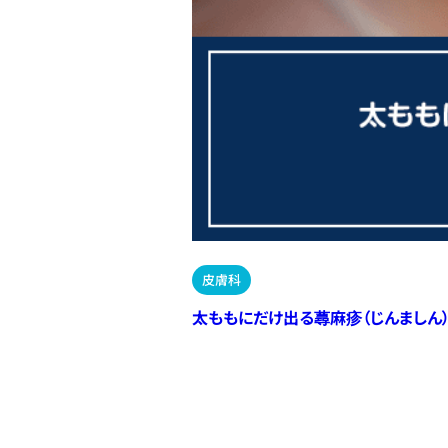
皮膚科
太ももにだけ出る蕁麻疹（じんましん