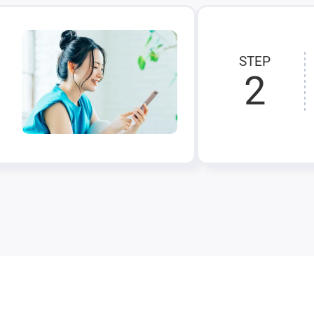
STEP
2