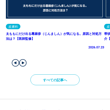
皮膚科
皮
太ももにだけ出る蕁麻疹（じんましん）が気になる。原因と対処方
帯
法は？【医師監修】
介
2026.07.23
すべての記事へ