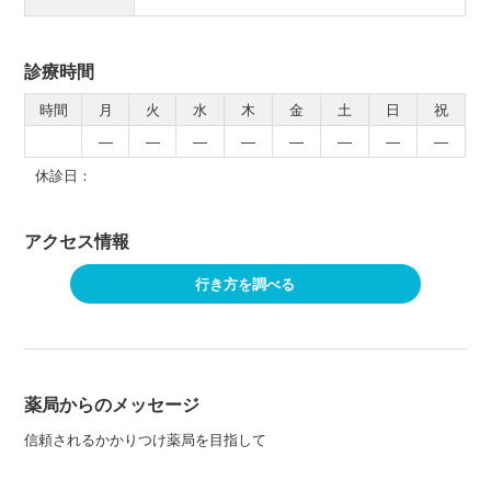
診療時間
時間
月
火
水
木
金
土
日
祝
―
―
―
―
―
―
―
―
休診日：
アクセス情報
行き方を調べる
薬局からのメッセージ
信頼されるかかりつけ薬局を目指して