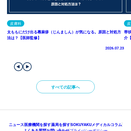
皮膚科
皮
太ももにだけ出る蕁麻疹（じんましん）が気になる。原因と対処方
帯
法は？【医師監修】
介
2026.07.23
すべての記事へ
ニュース
医療機関を探す
薬局を探す
SOKUYAKUメディカルコラム
よくある質問
お問い合わせ
プライバシーポリシー