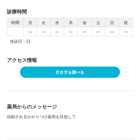
診療時間
時間
月
火
水
木
金
土
日
祝
―
―
―
―
―
―
―
―
休診日：日
アクセス情報
行き方を調べる
薬局からのメッセージ
信頼されるかかりつけ薬局を目指して