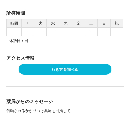
診療時間
時間
月
火
水
木
金
土
日
祝
―
―
―
―
―
―
―
―
休診日：日
アクセス情報
行き方を調べる
薬局からのメッセージ
信頼されるかかりつけ薬局を目指して