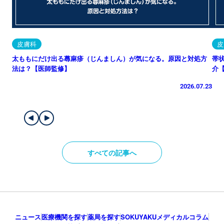
皮膚科
皮
太ももにだけ出る蕁麻疹（じんましん）が気になる。原因と対処方
帯
法は？【医師監修】
介
2026.07.23
すべての記事へ
ニュース
医療機関を探す
薬局を探す
SOKUYAKUメディカルコラム