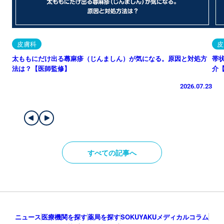
皮膚科
皮
太ももにだけ出る蕁麻疹（じんましん）が気になる。原因と対処方
帯
法は？【医師監修】
介
2026.07.23
すべての記事へ
ニュース
医療機関を探す
薬局を探す
SOKUYAKUメディカルコラム