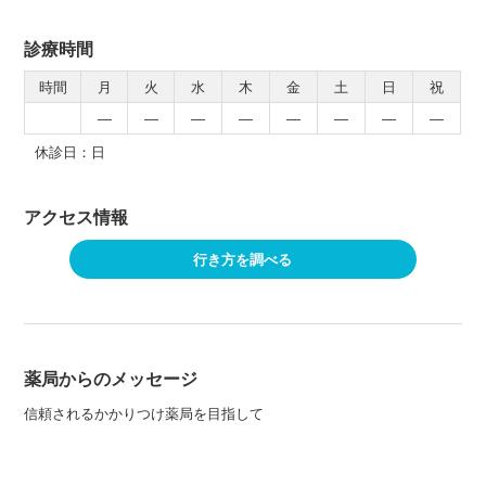
診療時間
時間
月
火
水
木
金
土
日
祝
―
―
―
―
―
―
―
―
休診日：日
アクセス情報
行き方を調べる
薬局からのメッセージ
信頼されるかかりつけ薬局を目指して