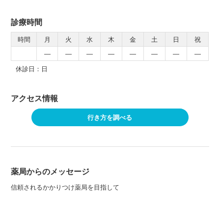
診療時間
時間
月
火
水
木
金
土
日
祝
―
―
―
―
―
―
―
―
休診日：日
アクセス情報
行き方を調べる
薬局からのメッセージ
信頼されるかかりつけ薬局を目指して