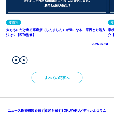
皮膚科
皮
太ももにだけ出る蕁麻疹（じんましん）が気になる。原因と対処方
帯
法は？【医師監修】
介
2026.07.23
すべての記事へ
ニュース
医療機関を探す
薬局を探す
SOKUYAKUメディカルコラム