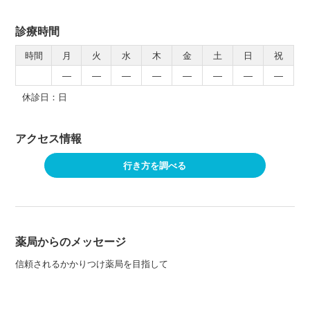
診療時間
時間
月
火
水
木
金
土
日
祝
―
―
―
―
―
―
―
―
休診日：日
アクセス情報
行き方を調べる
薬局からのメッセージ
信頼されるかかりつけ薬局を目指して