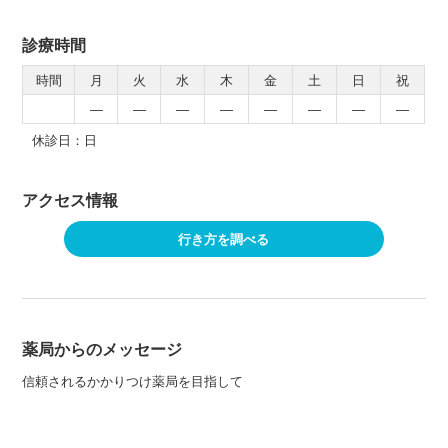
診療時間
時間
月
火
水
木
金
土
日
祝
―
―
―
―
―
―
―
―
休診日：日
アクセス情報
行き方を調べる
薬局からのメッセージ
信頼されるかかりつけ薬局を目指して