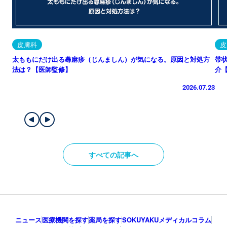
皮膚科
皮
太ももにだけ出る蕁麻疹（じんましん）が気になる。原因と対処方
帯
法は？【医師監修】
介
2026.07.23
すべての記事へ
ニュース
医療機関を探す
薬局を探す
SOKUYAKUメディカルコラム