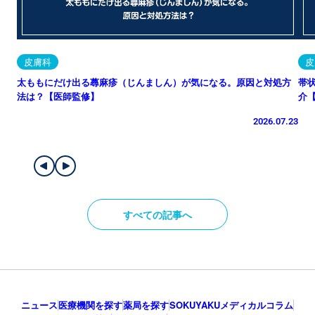
皮膚科
皮
太ももにだけ出る蕁麻疹（じんましん）が気になる。原因と対処方
帯
法は？【医師監修】
介
2026.07.23
すべての記事へ
ニュース
医療機関を探す
薬局を探す
SOKUYAKUメディカルコラム