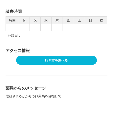
診療時間
時間
月
火
水
木
金
土
日
祝
―
―
―
―
―
―
―
―
休診日：
アクセス情報
行き方を調べる
薬局からのメッセージ
信頼されるかかりつけ薬局を目指して