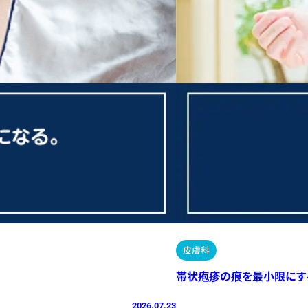
皮膚科
帯状疱疹の痕を最小限にす
2026.07.23