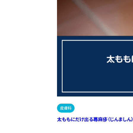
皮膚科
太ももにだけ出る蕁麻疹（じんましん