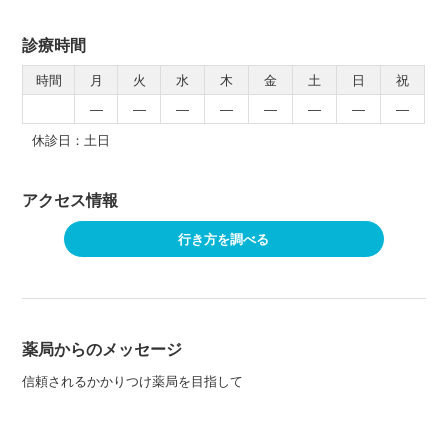
診療時間
時間
月
火
水
木
金
土
日
祝
―
―
―
―
―
―
―
―
休診日：土日
アクセス情報
行き方を調べる
薬局からのメッセージ
信頼されるかかりつけ薬局を目指して