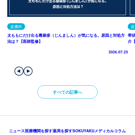
皮膚科
皮
太ももにだけ出る蕁麻疹（じんましん）が気になる。原因と対処方
帯
法は？【医師監修】
介
2026.07.23
すべての記事へ
ニュース
医療機関を探す
薬局を探す
SOKUYAKUメディカルコラム