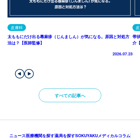
皮膚科
皮
太ももにだけ出る蕁麻疹（じんましん）が気になる。原因と対処方
帯
法は？【医師監修】
介
2026.07.23
すべての記事へ
ニュース
医療機関を探す
薬局を探す
SOKUYAKUメディカルコラム