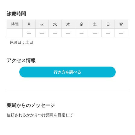
診療時間
時間
月
火
水
木
金
土
日
祝
―
―
―
―
―
―
―
―
休診日：土日
アクセス情報
行き方を調べる
薬局からのメッセージ
信頼されるかかりつけ薬局を目指して