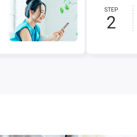
STEP
2