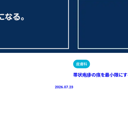
皮膚科
帯状疱疹の痕を最小限にす
2026.07.23