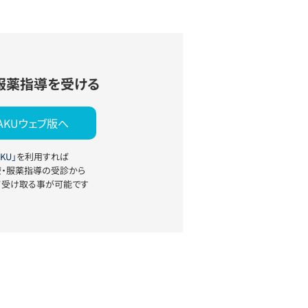
服薬指導を受ける
YAKUウェブ版へ
KU」
を利用すれば
療・服薬指導の受診から
て受け取る事が可能です