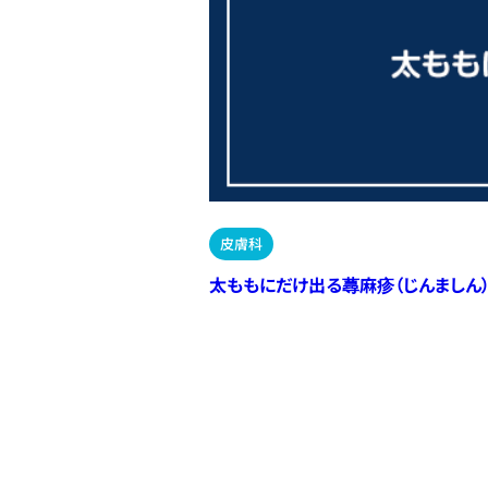
皮膚科
太ももにだけ出る蕁麻疹（じんましん