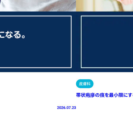
皮膚科
帯状疱疹の痕を最小限にす
2026.07.23