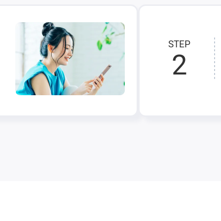
STEP
2