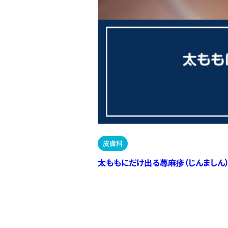
皮膚科
太ももにだけ出る蕁麻疹（じんましん