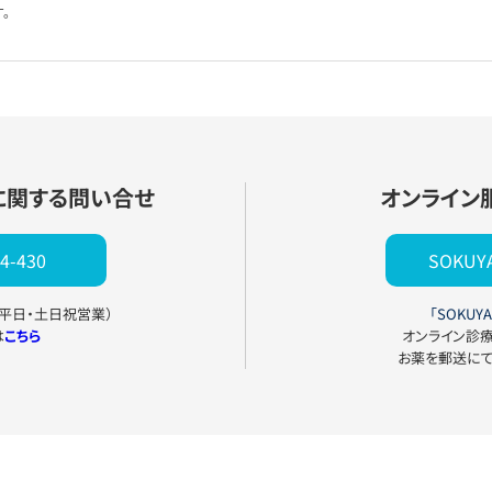
。
に関する問い合せ
オンライン
4-430
SOKU
0（平日・土日祝営業）
「SOKUYA
は
こちら
オンライン診
お薬を郵送に