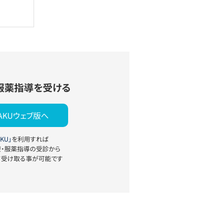
服薬指導を受ける
YAKUウェブ版へ
KU」
を利用すれば
療・服薬指導の受診から
て受け取る事が可能です