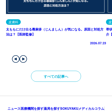
皮膚科
皮
太ももにだけ出る蕁麻疹（じんましん）が気になる。原因と対処方
帯
法は？【医師監修】
介
2026.07.23
すべての記事へ
ニュース
医療機関を探す
薬局を探す
SOKUYAKUメディカルコラム