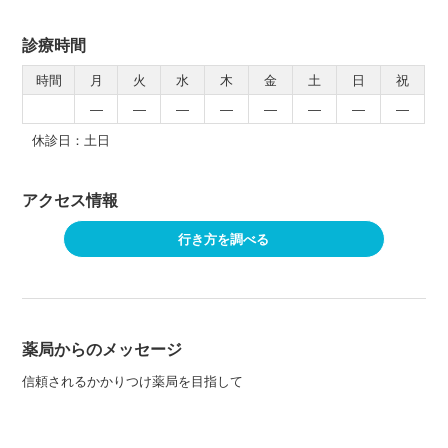
診療時間
時間
月
火
水
木
金
土
日
祝
―
―
―
―
―
―
―
―
休診日：土日
アクセス情報
行き方を調べる
薬局からのメッセージ
信頼されるかかりつけ薬局を目指して