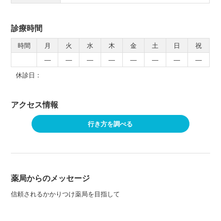
診療時間
時間
月
火
水
木
金
土
日
祝
―
―
―
―
―
―
―
―
休診日：
アクセス情報
行き方を調べる
薬局からのメッセージ
信頼されるかかりつけ薬局を目指して