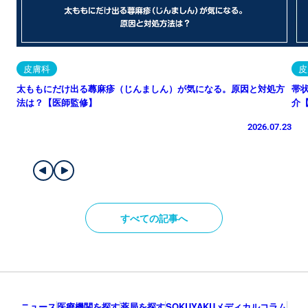
皮膚科
皮
太ももにだけ出る蕁麻疹（じんましん）が気になる。原因と対処方
帯
法は？【医師監修】
介
2026.07.23
すべての記事へ
ニュース
医療機関を探す
薬局を探す
SOKUYAKUメディカルコラム