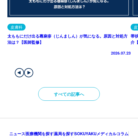
皮膚科
皮
太ももにだけ出る蕁麻疹（じんましん）が気になる。原因と対処方
帯
法は？【医師監修】
介
2026.07.23
すべての記事へ
ニュース
医療機関を探す
薬局を探す
SOKUYAKUメディカルコラム