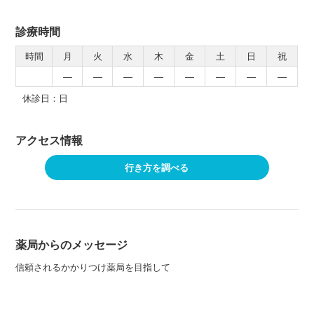
診療時間
時間
月
火
水
木
金
土
日
祝
―
―
―
―
―
―
―
―
休診日：日
アクセス情報
行き方を調べる
薬局からのメッセージ
信頼されるかかりつけ薬局を目指して