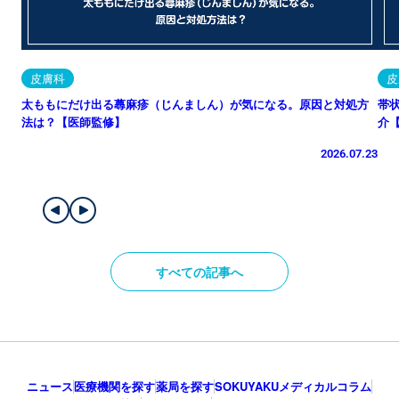
皮膚科
皮
太ももにだけ出る蕁麻疹（じんましん）が気になる。原因と対処方
帯
法は？【医師監修】
介
2026.07.23
すべての記事へ
ニュース
医療機関を探す
薬局を探す
SOKUYAKUメディカルコラム