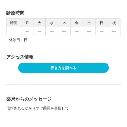
診療時間
時間
月
火
水
木
金
土
日
祝
―
―
―
―
―
―
―
―
休診日：日
アクセス情報
行き方を調べる
薬局からのメッセージ
信頼されるかかりつけ薬局を目指して