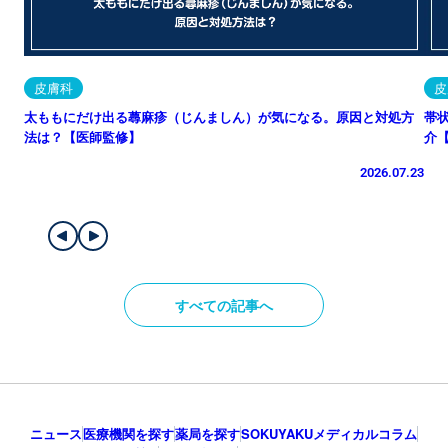
皮膚科
皮
太ももにだけ出る蕁麻疹（じんましん）が気になる。原因と対処方
帯
法は？【医師監修】
介
2026.07.23
すべての記事へ
ニュース
医療機関を探す
薬局を探す
SOKUYAKUメディカルコラム