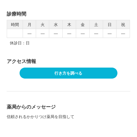
診療時間
時間
月
火
水
木
金
土
日
祝
―
―
―
―
―
―
―
―
休診日：日
アクセス情報
行き方を調べる
薬局からのメッセージ
信頼されるかかりつけ薬局を目指して