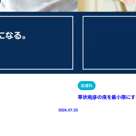
皮膚科
帯状疱疹の痕を最小限にす
2026.07.23