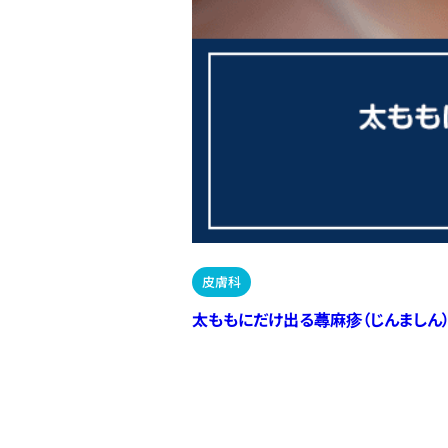
皮膚科
太ももにだけ出る蕁麻疹（じんましん