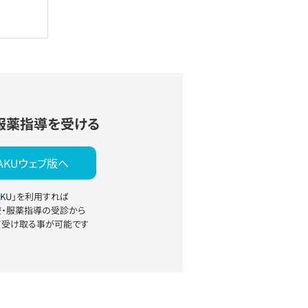
服薬指導を受ける
YAKUウェブ版へ
KU」
を利用すれば
療・服薬指導の受診から
て受け取る事が可能です