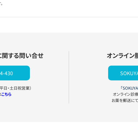
。
に関する問い合せ
オンライン
4-430
SOKU
0（平日・土日祝営業）
「SOKUYA
は
こちら
オンライン診
お薬を郵送に