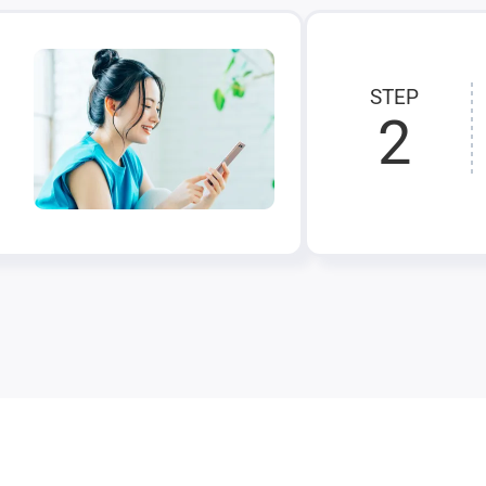
STEP
2