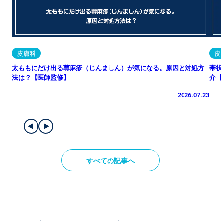
皮膚科
皮
太ももにだけ出る蕁麻疹（じんましん）が気になる。原因と対処方
帯
法は？【医師監修】
介
2026.07.23
すべての記事へ