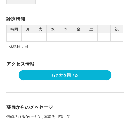
診療時間
時間
月
火
水
木
金
土
日
祝
―
―
―
―
―
―
―
―
休診日：日
アクセス情報
行き方を調べる
薬局からのメッセージ
信頼されるかかりつけ薬局を目指して