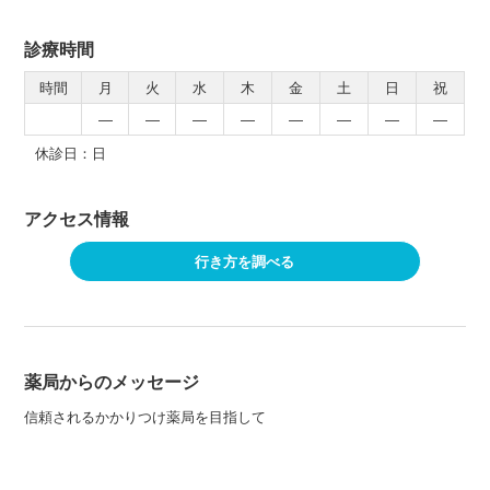
診療時間
時間
月
火
水
木
金
土
日
祝
―
―
―
―
―
―
―
―
休診日：日
アクセス情報
行き方を調べる
薬局からのメッセージ
信頼されるかかりつけ薬局を目指して