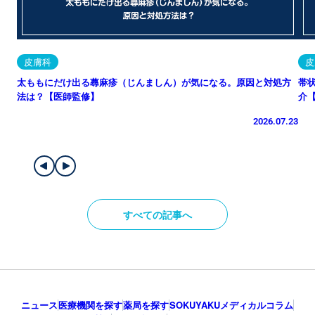
皮膚科
皮
太ももにだけ出る蕁麻疹（じんましん）が気になる。原因と対処方
帯
法は？【医師監修】
介
2026.07.23
すべての記事へ
ニュース
医療機関を探す
薬局を探す
SOKUYAKUメディカルコラム