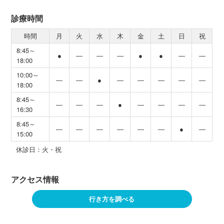
診療時間
時間
月
火
水
木
金
土
日
祝
8:45～
●
―
―
―
●
●
―
―
18:00
10:00～
―
―
●
―
―
―
―
―
18:00
8:45～
―
―
―
●
―
―
―
―
16:30
8:45～
―
―
―
―
―
―
●
―
15:00
休診日：火・祝
アクセス情報
行き方を調べる