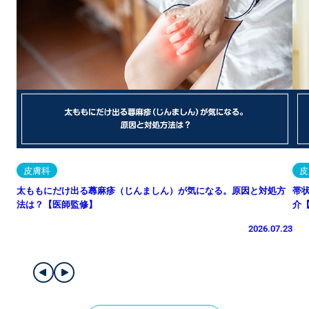
皮膚科
皮
太ももにだけ出る蕁麻疹（じんましん）が気になる。原因と対処方
帯
法は？【医師監修】
介
2026.07.23