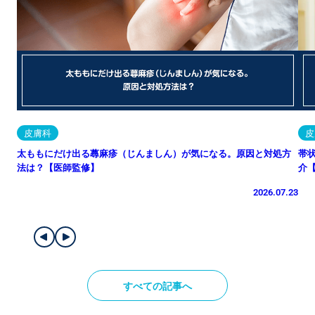
皮膚科
皮
太ももにだけ出る蕁麻疹（じんましん）が気になる。原因と対処方
帯
法は？【医師監修】
介
2026.07.23
すべての記事へ