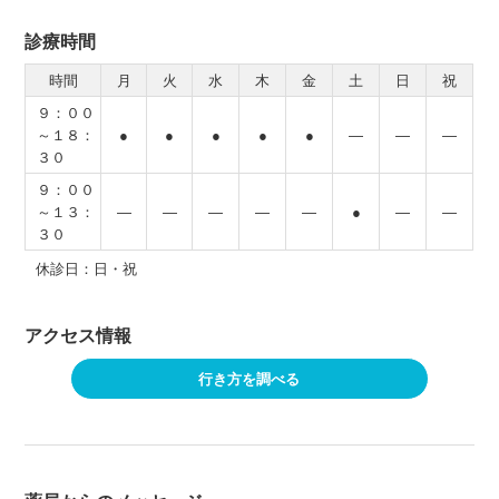
診療時間
時間
月
火
水
木
金
土
日
祝
９：００
～１８：
●
●
●
●
●
―
―
―
３０
９：００
～１３：
―
―
―
―
―
●
―
―
３０
休診日：日・祝
アクセス情報
行き方を調べる