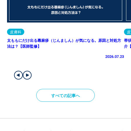
皮膚科
皮
太ももにだけ出る蕁麻疹（じんましん）が気になる。原因と対処方
帯
法は？【医師監修】
介
2026.07.23
すべての記事へ