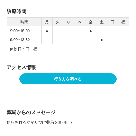
診療時間
時間
月
火
水
木
金
土
日
祝
9:00~18:00
●
―
―
―
●
―
―
―
9:00~12:30
―
―
―
―
―
●
―
―
休診日：日・祝
アクセス情報
行き方を調べる
薬局からのメッセージ
信頼されるかかりつけ薬局を目指して