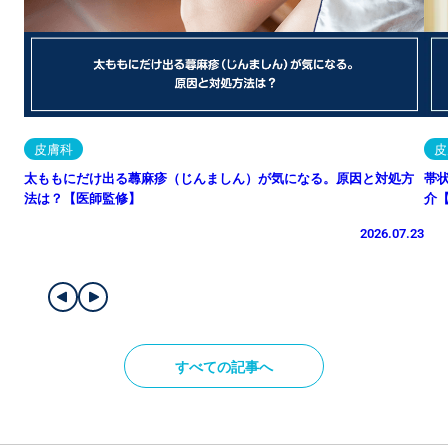
皮膚科
皮
太ももにだけ出る蕁麻疹（じんましん）が気になる。原因と対処方
帯
法は？【医師監修】
介
2026.07.23
すべての記事へ