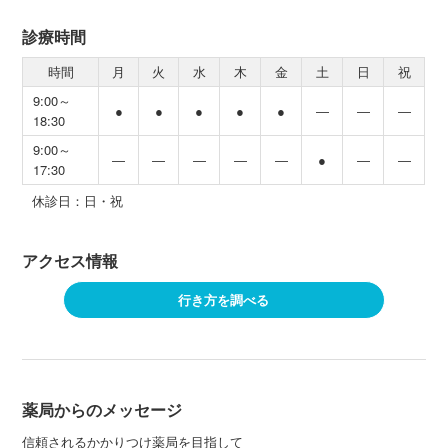
診療時間
時間
月
火
水
木
金
土
日
祝
9:00～
●
●
●
●
●
―
―
―
18:30
9:00～
―
―
―
―
―
●
―
―
17:30
休診日：日・祝
アクセス情報
行き方を調べる
薬局からのメッセージ
信頼されるかかりつけ薬局を目指して