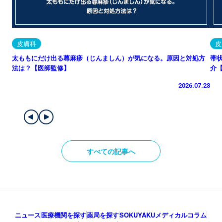
皮膚科
皮
太ももにだけ出る蕁麻疹（じんましん）が気になる。原因と対処方
帯
法は？【医師監修】
介
2026.07.23
すべての記事へ
ニュース
医療機関を探す
薬局を探す
SOKUYAKUメディカルコラム