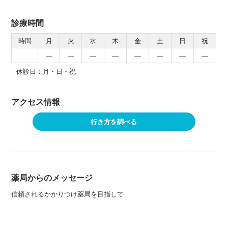
診療時間
時間
月
火
水
木
金
土
日
祝
―
―
―
―
―
―
―
―
休診日：月・日・祝
アクセス情報
行き方を調べる
薬局からのメッセージ
信頼されるかかりつけ薬局を目指して