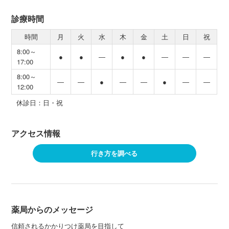
診療時間
時間
月
火
水
木
金
土
日
祝
8:00～
●
●
―
●
●
―
―
―
17:00
8:00～
―
―
●
―
―
●
―
―
12:00
休診日：日・祝
アクセス情報
行き方を調べる
薬局からのメッセージ
信頼されるかかりつけ薬局を目指して