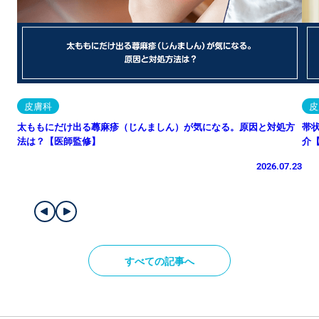
皮膚科
皮
太ももにだけ出る蕁麻疹（じんましん）が気になる。原因と対処方
帯
法は？【医師監修】
介
2026.07.23
すべての記事へ