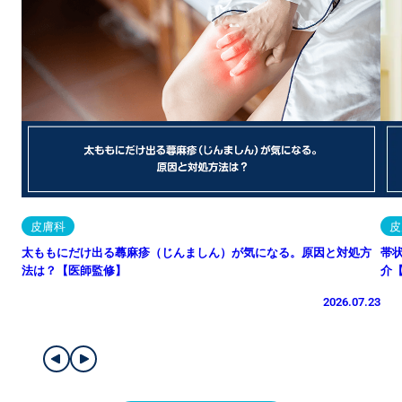
皮膚科
皮
太ももにだけ出る蕁麻疹（じんましん）が気になる。原因と対処方
帯
法は？【医師監修】
介
2026.07.23