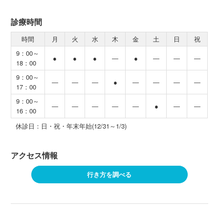
診療時間
時間
月
火
水
木
金
土
日
祝
9：00～
●
●
●
―
●
―
―
―
18：00
9：00～
―
―
―
●
―
―
―
―
17：00
9：00～
―
―
―
―
―
●
―
―
16：00
休診日：日・祝・年末年始(12/31～1/3)
アクセス情報
行き方を調べる