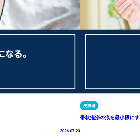
皮膚科
帯状疱疹の痕を最小限にす
2026.07.23