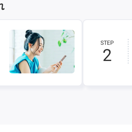
れ
STEP
2