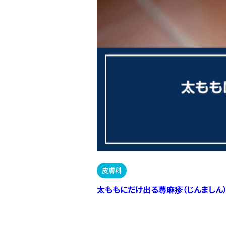
皮膚科
太ももにだけ出る蕁麻疹（じんましん