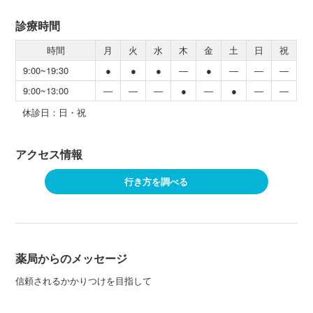
診療時間
時間
月
火
水
木
金
土
日
祝
9:00~19:30
●
●
●
―
●
―
―
―
9:00~13:00
―
―
―
●
―
●
―
―
休診日：日・祝
アクセス情報
行き方を調べる
薬局からのメッセージ
信頼されるかかりつけを目指して