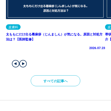
皮膚科
皮
太ももにだけ出る蕁麻疹（じんましん）が気になる。原因と対処方
帯
法は？【医師監修】
介
2026.07.23
すべての記事へ