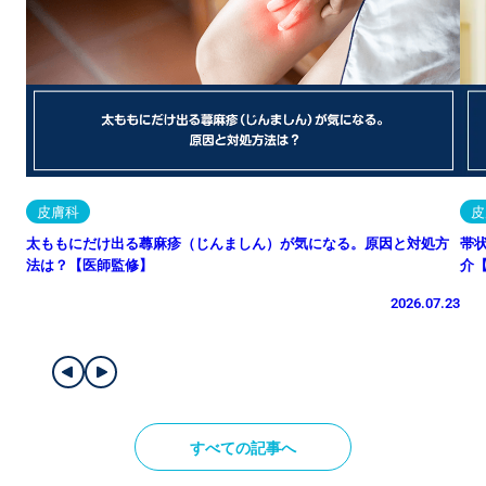
皮膚科
皮
太ももにだけ出る蕁麻疹（じんましん）が気になる。原因と対処方
帯
法は？【医師監修】
介
2026.07.23
すべての記事へ