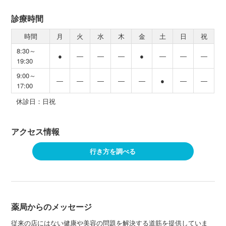
診療時間
時間
月
火
水
木
金
土
日
祝
8:30～
●
―
―
―
●
―
―
―
19:30
9:00～
―
―
―
―
―
●
―
―
17:00
休診日：日祝
アクセス情報
行き方を調べる
薬局からのメッセージ
従来の店にはない健康や美容の問題を解決する道筋を提供していま