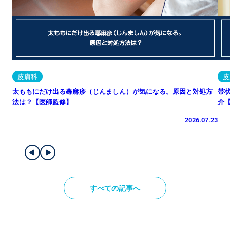
皮膚科
皮
太ももにだけ出る蕁麻疹（じんましん）が気になる。原因と対処方
帯
法は？【医師監修】
介
2026.07.23
すべての記事へ