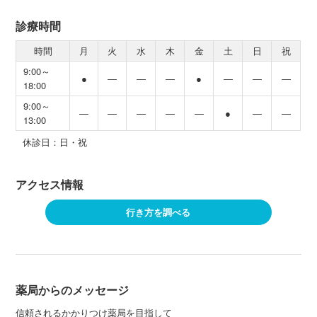
診療時間
時間
月
火
水
木
金
土
日
祝
9:00～
●
―
―
―
●
―
―
―
18:00
9:00～
―
―
―
―
―
●
―
―
13:00
休診日：日・祝
アクセス情報
行き方を調べる
薬局からのメッセージ
信頼されるかかりつけ薬局を目指して