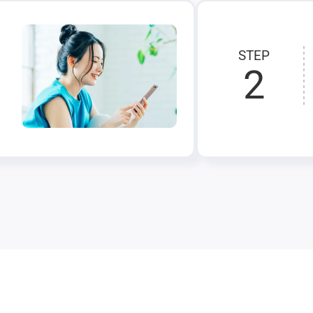
STEP
2