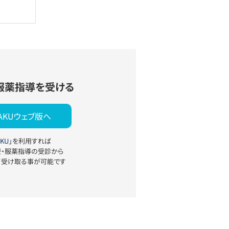
服薬指導を受ける
YAKUウェブ版へ
KU」
を利用すれば
療・服薬指導の受診から
て受け取る事が可能です