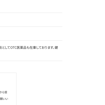
としてOTC医薬品も在庫しております。健
から受
お願いい