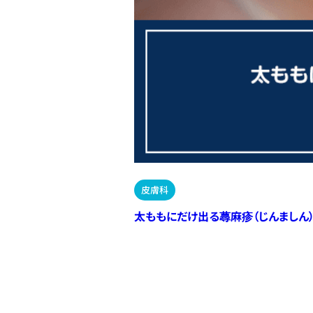
皮膚科
太ももにだけ出る蕁麻疹（じんましん