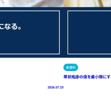
皮膚科
帯状疱疹の痕を最小限にす
2026.07.23