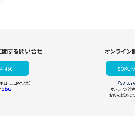
。
に関する問い合せ
オンライン
4-430
SOKU
0（平日・土日祝営業）
「SOKUYA
は
こちら
オンライン診
お薬を郵送に