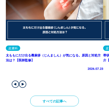
皮膚科
皮
太ももにだけ出る蕁麻疹（じんましん）が気になる。原因と対処方
帯
法は？【医師監修】
介
2026.07.23
すべての記事へ