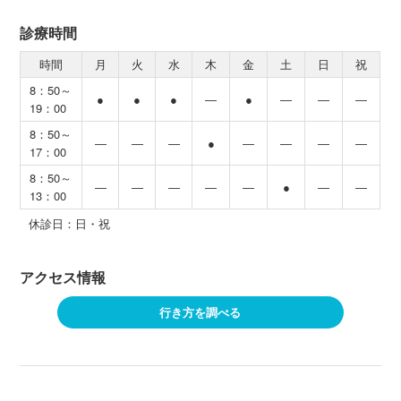
診療時間
時間
月
火
水
木
金
土
日
祝
8：50～
●
●
●
―
●
―
―
―
19：00
8：50～
―
―
―
●
―
―
―
―
17：00
8：50～
―
―
―
―
―
●
―
―
13：00
休診日：日・祝
アクセス情報
行き方を調べる