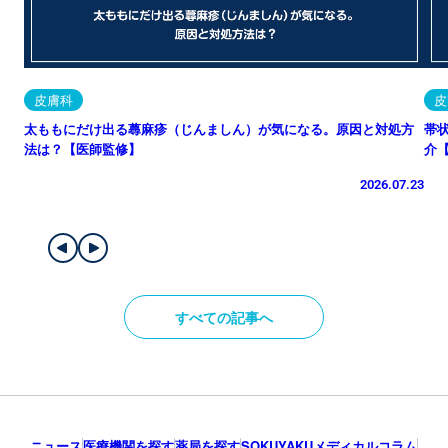
皮膚科
皮
太ももにだけ出る蕁麻疹（じんましん）が気になる。原因と対処方
帯
法は？【医師監修】
介
2026.07.23
すべての記事へ
ニュース
医療機関を探す
薬局を探す
SOKUYAKUメディカルコラム