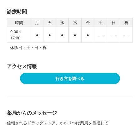
診療時間
時間
月
火
水
木
金
土
日
祝
9:00～
●
●
●
●
●
―
―
―
17:30
休診日：土・日・祝
アクセス情報
行き方を調べる
薬局からのメッセージ
信頼されるドラッグストア、かかりつけ薬局を目指して