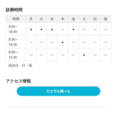
診療時間
時間
月
火
水
木
金
土
日
祝
9:00～
●
●
●
―
●
―
―
―
18:30
8:30～
―
―
―
●
―
―
―
―
16:30
9:00～
―
―
―
―
―
●
―
―
12:30
休診日：日・祝
アクセス情報
行き方を調べる