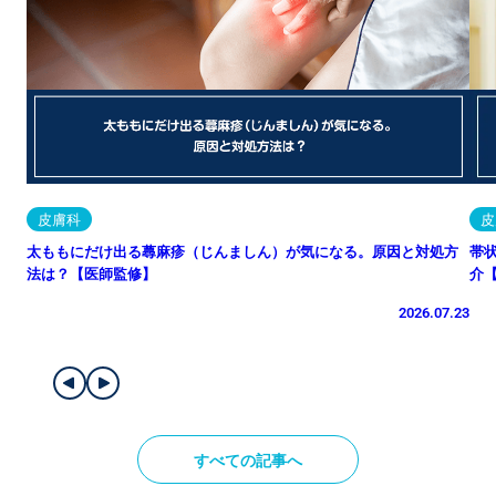
皮膚科
皮
太ももにだけ出る蕁麻疹（じんましん）が気になる。原因と対処方
帯
法は？【医師監修】
介
2026.07.23
すべての記事へ